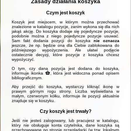
Zasady działania koszyka
Czym jest koszyk
Koszyk jest miejscem, w którym można przechować
znalezione w katalogu pozycje, zanim wykona się dla nich
jakąś akcję. Do koszyka dodaje się pojedyncze pozycje,
podobnie można z niego pojedyncze pozycje usuwać.
Sam fakt dodania pozycji do koszyka
nie oznacza
jeszcze, że np. będzie ona dla Ciebie zablokowana do
późniejszego wypożyczenia. Ale ułatwi podjęcie
ostatecznie decyzji, które pozycje z koszyka chcesz
wypożyczyć.
O tym, czy dana pozycja jest dodana do koszyka,
informuje ikonka
, która jest widoczna ponad opisem
bibliograficznym.
Aby przejść do koszyka, wystarczy kliknąć ikonę w
prawym górnym rogu strony. Liczba wyświetlana w
małym, czerwonym kółku, informuje ile pozycji aktualnie
znajduje się w koszyku.
Czy koszyk jest trwały?
Jeśli nie jesteś zalogowany, lub pracujesz w katalogu,
który nie obsługuje konta czytelnika, dane koszyka są
przechowywane po stronie przeglądarki (w tzw. lokalnym