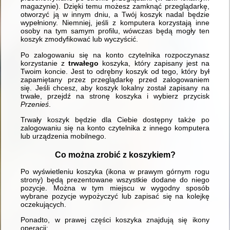
magazynie). Dzięki temu możesz zamknąć przeglądarkę,
otworzyć ją w innym dniu, a Twój koszyk nadal będzie
wypełniony. Niemniej, jeśli z komputera korzystają inne
osoby na tym samym profilu, wówczas będą mogły ten
koszyk zmodyfikować lub wyczyścić.
Po zalogowaniu się na konto czytelnika rozpoczynasz
korzystanie z
trwałego
koszyka, który zapisany jest na
Twoim koncie. Jest to odrębny koszyk od tego, który był
zapamiętany przez przeglądarkę przed zalogowaniem
się. Jeśli chcesz, aby koszyk lokalny został zapisany na
trwałe, przejdź na stronę koszyka i wybierz przycisk
Przenieś
.
Trwały koszyk będzie dla Ciebie dostępny także po
zalogowaniu się na konto czytelnika z innego komputera
lub urządzenia mobilnego.
Co można zrobić z koszykiem?
Po wyświetleniu koszyka (ikona w prawym górnym rogu
strony) będą prezentowane wszystkie dodane do niego
pozycje. Można w tym miejscu w wygodny sposób
wybrane pozycje wypożyczyć lub zapisać się na kolejkę
oczekujących.
Ponadto, w prawej części koszyka znajdują się ikony
operacji: