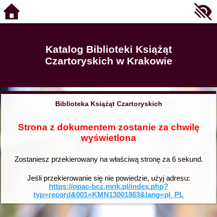
Katalog Biblioteki Książąt
Czartoryskich w Krakowie
Biblioteka Książąt Czartoryskich
Strona z dokumentem zostanie za chwilę
wyświetlona
Zostaniesz przekierowany na właściwą stronę za
6
sekund.
Jeśli przekierowanie się nie powiedzie, użyj adresu:
https://opac-bcz.mnk.pl/index.php?
typ=record&001=KMN13001863&lang=pl_PL