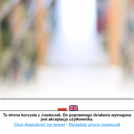
Ta strona korzysta z ciasteczek. Do poprawnego działania wymagana
SOWA OPAC v. 6.11.10 (2026-07-24)
jest akceptacja użytkownika.
Wygenerowano w 0,0015 s.
Chcę dowiedzieć się więcej
∙
Akceptuję użycie ciasteczek