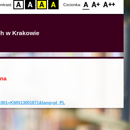
D
BW
YB
BY
F0
F1
F2
ntrast:
Czcionka:
ich w Krakowie
ona
rd&001=KMN13001871&lang=pl_PL