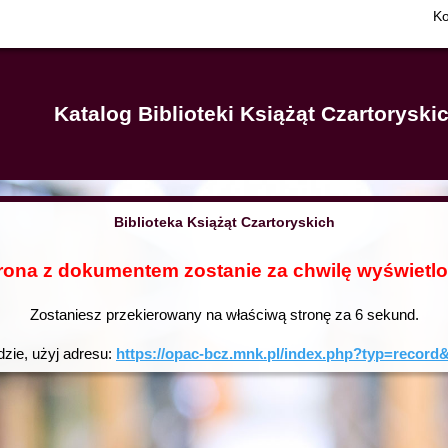
Ko
Katalog Biblioteki Książąt Czartorysk
Biblioteka Książąt Czartoryskich
rona z dokumentem zostanie za chwilę wyświetl
Zostaniesz przekierowany na właściwą stronę za
6
sekund.
dzie, użyj adresu:
https://opac-bcz.mnk.pl/index.php?typ=reco