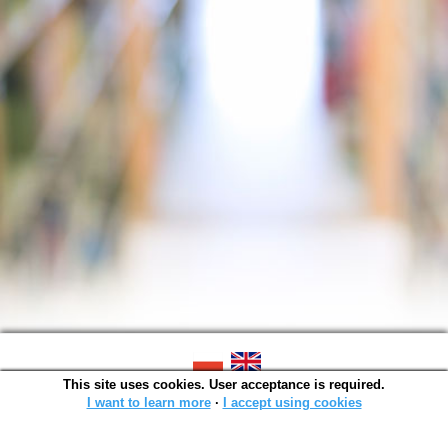
This site uses cookies. User acceptance is required.
SOWA OPAC v. 6.11.10 (2026-07-24)
Generated in 0,0014 s.
I want to learn more
∙
I accept using cookies