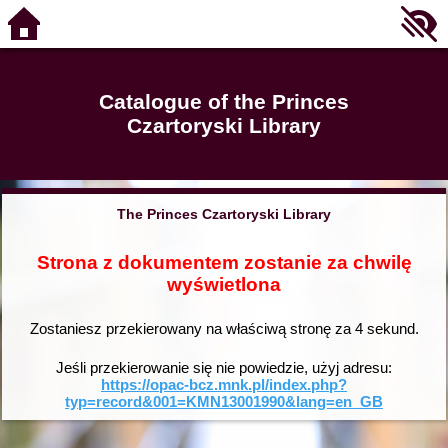
Catalogue of the Princes
Czartoryski Library
The Princes Czartoryski Library
Strona z dokumentem zostanie za chwilę
wyświetlona
Zostaniesz przekierowany na właściwą stronę za
4
sekund.
Jeśli przekierowanie się nie powiedzie, użyj adresu:
https://opac-bcz.mnk.pl/index.php?
typ=record&001=KMN13001990&lang=en_GB