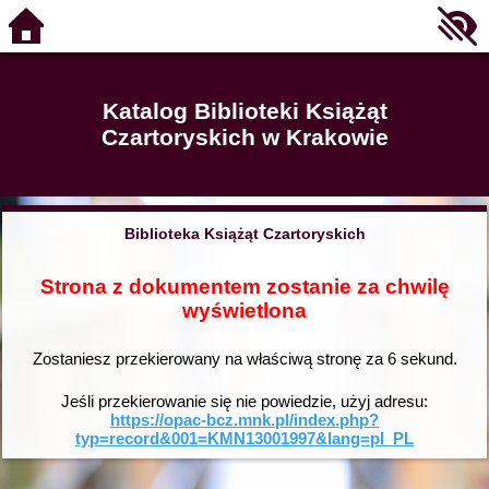
Katalog Biblioteki Książąt
Czartoryskich w Krakowie
Biblioteka Książąt Czartoryskich
Strona z dokumentem zostanie za chwilę
wyświetlona
Zostaniesz przekierowany na właściwą stronę za
6
sekund.
Jeśli przekierowanie się nie powiedzie, użyj adresu:
https://opac-bcz.mnk.pl/index.php?
typ=record&001=KMN13001997&lang=pl_PL