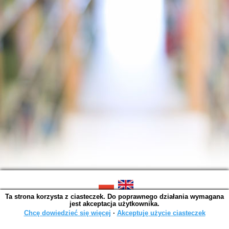
Ta strona korzysta z ciasteczek. Do poprawnego działania wymagana
SOWA OPAC v. 6.11.10 (2026-07-24)
jest akceptacja użytkownika.
Wygenerowano w 0,0014 s.
Chcę dowiedzieć się więcej
∙
Akceptuję użycie ciasteczek