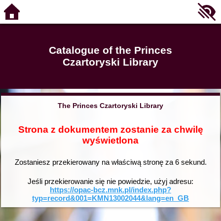
Catalogue of the Princes
Czartoryski Library
The Princes Czartoryski Library
Strona z dokumentem zostanie za chwilę
wyświetlona
Zostaniesz przekierowany na właściwą stronę za
6
sekund.
Jeśli przekierowanie się nie powiedzie, użyj adresu:
https://opac-bcz.mnk.pl/index.php?
typ=record&001=KMN13002044&lang=en_GB