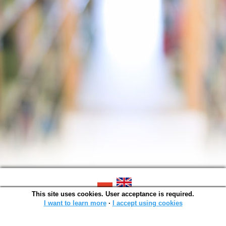
This site uses cookies. User acceptance is required.
SOWA OPAC v. 6.11.10 (2026-07-24)
Generated in 0,0017 s.
I want to learn more
∙
I accept using cookies