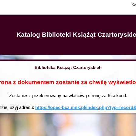
Ko
Katalog Biblioteki Książąt Czartorysk
Biblioteka Książąt Czartoryskich
rona z dokumentem zostanie za chwilę wyświetl
Zostaniesz przekierowany na właściwą stronę za
6
sekund.
dzie, użyj adresu:
https://opac-bcz.mnk.pl/index.php?typ=reco