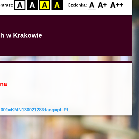
D
BW
YB
BY
F0
F1
F2
ntrast:
Czcionka:
ich w Krakowie
ona
rd&001=KMN13002128&lang=pl_PL