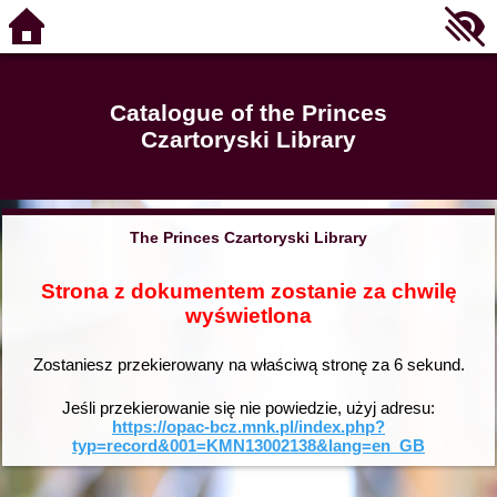
Catalogue of the Princes
Czartoryski Library
The Princes Czartoryski Library
Strona z dokumentem zostanie za chwilę
wyświetlona
Zostaniesz przekierowany na właściwą stronę za
6
sekund.
Jeśli przekierowanie się nie powiedzie, użyj adresu:
https://opac-bcz.mnk.pl/index.php?
typ=record&001=KMN13002138&lang=en_GB