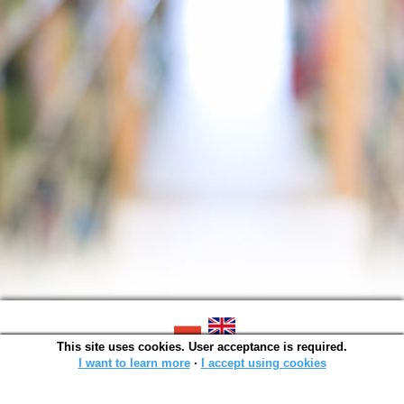
This site uses cookies. User acceptance is required.
SOWA OPAC v. 6.11.10 (2026-07-24)
Generated in 0,0015 s.
I want to learn more
∙
I accept using cookies