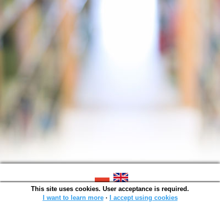
This site uses cookies. User acceptance is required.
SOWA OPAC v. 6.11.10 (2026-07-24)
Generated in 0,0014 s.
I want to learn more
∙
I accept using cookies