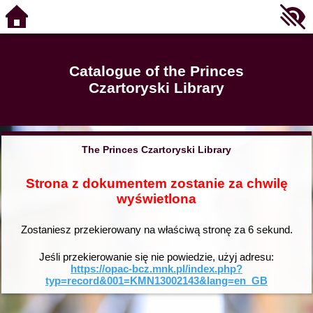
Catalogue of the Princes
Czartoryski Library
The Princes Czartoryski Library
Strona z dokumentem zostanie za chwilę
wyświetlona
Zostaniesz przekierowany na właściwą stronę za
6
sekund.
Jeśli przekierowanie się nie powiedzie, użyj adresu:
https://opac-bcz.mnk.pl/index.php?
typ=record&001=KMN13002143&lang=en_GB