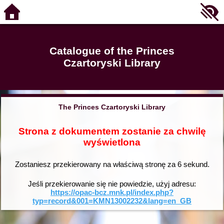
Catalogue of the Princes
Czartoryski Library
The Princes Czartoryski Library
Strona z dokumentem zostanie za chwilę
wyświetlona
Zostaniesz przekierowany na właściwą stronę za
6
sekund.
Jeśli przekierowanie się nie powiedzie, użyj adresu:
https://opac-bcz.mnk.pl/index.php?
typ=record&001=KMN13002232&lang=en_GB