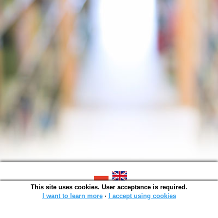
This site uses cookies. User acceptance is required.
SOWA OPAC v. 6.11.10 (2026-07-24)
Generated in 0,0015 s.
I want to learn more
∙
I accept using cookies