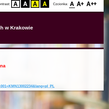
D
BW
YB
BY
F0
F1
F2
ntrast:
Czcionka:
ich w Krakowie
ona
rd&001=KMN13002234&lang=pl_PL