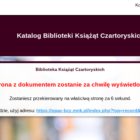
Ko
Katalog Biblioteki Książąt Czartorysk
Biblioteka Książąt Czartoryskich
rona z dokumentem zostanie za chwilę wyświetl
Zostaniesz przekierowany na właściwą stronę za
6
sekund.
dzie, użyj adresu:
https://opac-bcz.mnk.pl/index.php?typ=reco