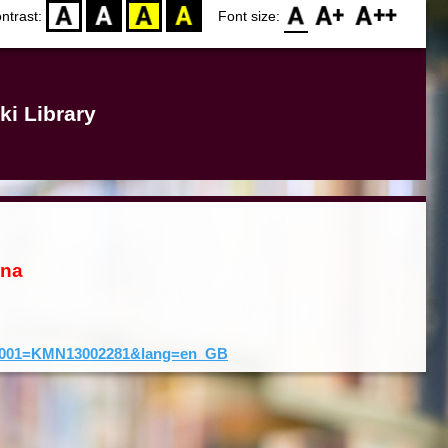
D
BW
YB
BY
F0
F1
F2
ntrast:
Font size:
ki Library
ona
rd&001=KMN13002281&lang=en_GB