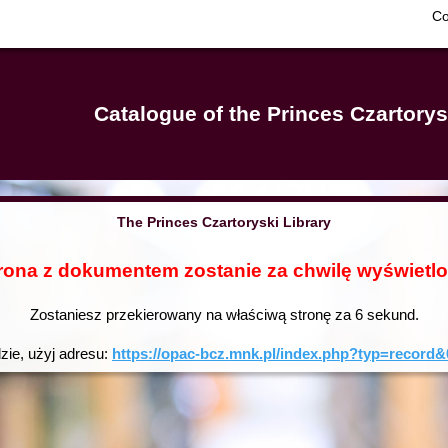
Co
Catalogue of the Princes Czartorys
The Princes Czartoryski Library
rona z dokumentem zostanie za chwilę wyświetl
Zostaniesz przekierowany na właściwą stronę za
6
sekund.
dzie, użyj adresu:
https://opac-bcz.mnk.pl/index.php?typ=reco