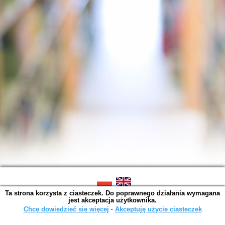
Ta strona korzysta z ciasteczek. Do poprawnego działania wymagana
SOWA OPAC v. 6.11.10 (2026-07-24)
jest akceptacja użytkownika.
Wygenerowano w 0,0016 s.
Chcę dowiedzieć się więcej
∙
Akceptuję użycie ciasteczek