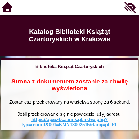
Katalog Biblioteki Książąt
Czartoryskich w Krakowie
Biblioteka Książąt Czartoryskich
Strona z dokumentem zostanie za chwilę
wyświetlona
Zostaniesz przekierowany na właściwą stronę za
6
sekund.
Jeśli przekierowanie się nie powiedzie, użyj adresu:
https://opac-bcz.mnk.pl/index.php?
typ=record&001=KMN13002515&lang=pl_PL