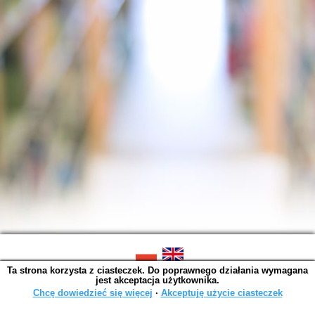
Ta strona korzysta z ciasteczek. Do poprawnego działania wymagana
SOWA OPAC v. 6.11.10 (2026-07-24)
jest akceptacja użytkownika.
Wygenerowano w 0,0016 s.
Chcę dowiedzieć się więcej
∙
Akceptuję użycie ciasteczek