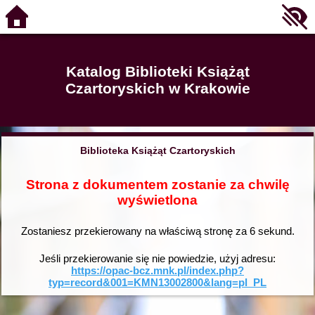
Katalog Biblioteki Książąt
Czartoryskich w Krakowie
Biblioteka Książąt Czartoryskich
Strona z dokumentem zostanie za chwilę
wyświetlona
Zostaniesz przekierowany na właściwą stronę za
6
sekund.
Jeśli przekierowanie się nie powiedzie, użyj adresu:
https://opac-bcz.mnk.pl/index.php?
typ=record&001=KMN13002800&lang=pl_PL