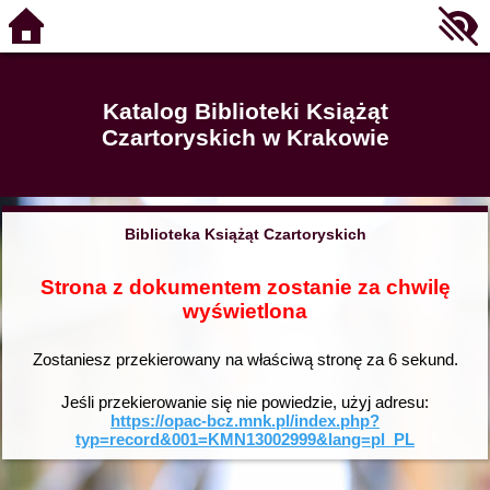
Katalog Biblioteki Książąt
Czartoryskich w Krakowie
Biblioteka Książąt Czartoryskich
Strona z dokumentem zostanie za chwilę
wyświetlona
Zostaniesz przekierowany na właściwą stronę za
6
sekund.
Jeśli przekierowanie się nie powiedzie, użyj adresu:
https://opac-bcz.mnk.pl/index.php?
typ=record&001=KMN13002999&lang=pl_PL