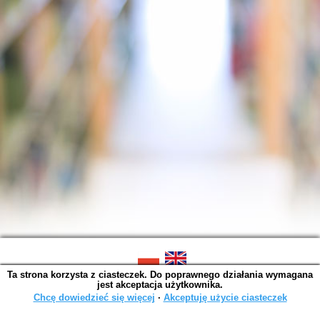
Ta strona korzysta z ciasteczek. Do poprawnego działania wymagana
SOWA OPAC v. 6.11.10 (2026-07-24)
jest akceptacja użytkownika.
Wygenerowano w 0,0016 s.
Chcę dowiedzieć się więcej
∙
Akceptuję użycie ciasteczek