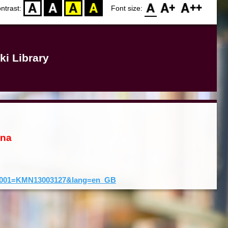
D
BW
YB
BY
F0
F1
F2
ntrast:
Font size:
ki Library
ona
rd&001=KMN13003127&lang=en_GB