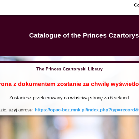
Co
Catalogue of the Princes Czartorys
The Princes Czartoryski Library
rona z dokumentem zostanie za chwilę wyświetl
Zostaniesz przekierowany na właściwą stronę za
6
sekund.
dzie, użyj adresu:
https://opac-bcz.mnk.pl/index.php?typ=reco