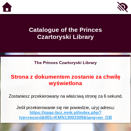
Catalogue of the Princes
Czartoryski Library
The Princes Czartoryski Library
Strona z dokumentem zostanie za chwilę
wyświetlona
Zostaniesz przekierowany na właściwą stronę za
6
sekund.
Jeśli przekierowanie się nie powiedzie, użyj adresu:
https://opac-bcz.mnk.pl/index.php?
typ=record&001=KMN13003309&lang=en_GB