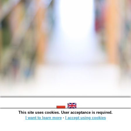
This site uses cookies. User acceptance is required.
SOWA OPAC v. 6.11.10 (2026-07-24)
Generated in 0,0014 s.
I want to learn more
∙
I accept using cookies