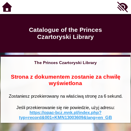
Catalogue of the Princes
Czartoryski Library
The Princes Czartoryski Library
Strona z dokumentem zostanie za chwilę
wyświetlona
Zostaniesz przekierowany na właściwą stronę za
6
sekund.
Jeśli przekierowanie się nie powiedzie, użyj adresu:
https://opac-bcz.mnk.pl/index.php?
typ=record&001=KMN13003609&lang=en_GB