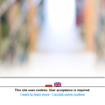
This site uses cookies. User acceptance is required.
SOWA OPAC v. 6.11.10 (2026-07-24)
Generated in 0,0014 s.
I want to learn more
∙
I accept using cookies