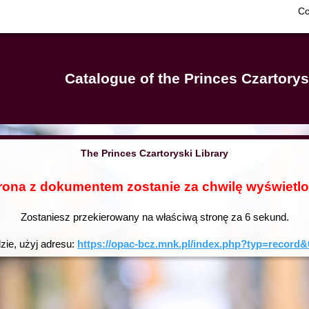
Co
Catalogue of the Princes Czartorys
The Princes Czartoryski Library
rona z dokumentem zostanie za chwilę wyświetl
Zostaniesz przekierowany na właściwą stronę za
6
sekund.
dzie, użyj adresu:
https://opac-bcz.mnk.pl/index.php?typ=reco