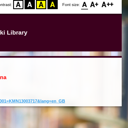
D
BW
YB
BY
F0
F1
F2
ntrast:
Font size:
ki Library
ona
rd&001=KMN13003717&lang=en_GB