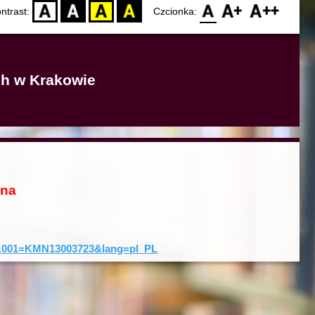
D
BW
YB
BY
F0
F1
F2
ntrast:
Czcionka:
ich w Krakowie
ona
rd&001=KMN13003723&lang=pl_PL