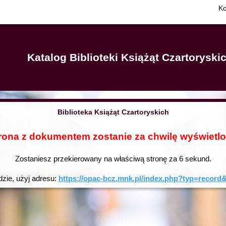
Ko
Katalog Biblioteki Książąt Czartorysk
Biblioteka Książąt Czartoryskich
rona z dokumentem zostanie za chwilę wyświetl
Zostaniesz przekierowany na właściwą stronę za
6
sekund.
dzie, użyj adresu:
https://opac-bcz.mnk.pl/index.php?typ=reco