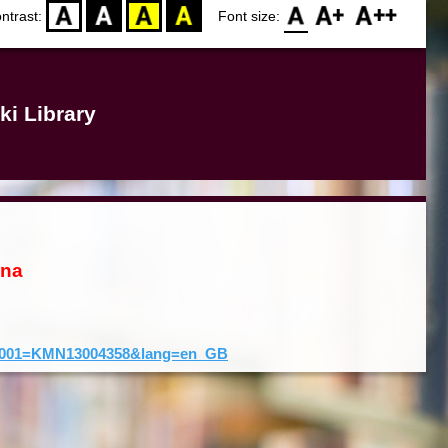
D
BW
YB
BY
F0
F1
F2
ntrast:
Font size:
ki Library
ona
rd&001=KMN13004358&lang=en_GB