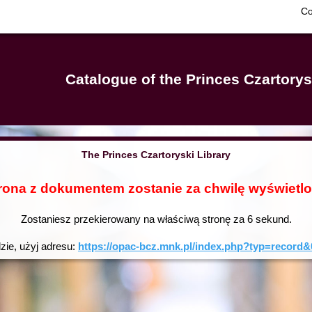
Co
Catalogue of the Princes Czartorys
The Princes Czartoryski Library
rona z dokumentem zostanie za chwilę wyświetl
Zostaniesz przekierowany na właściwą stronę za
6
sekund.
dzie, użyj adresu:
https://opac-bcz.mnk.pl/index.php?typ=reco