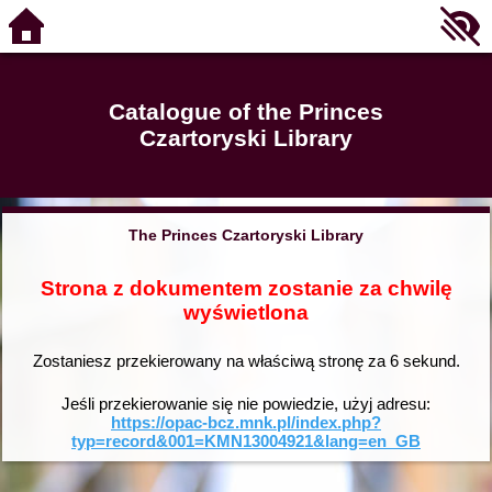
Catalogue of the Princes
Czartoryski Library
The Princes Czartoryski Library
Strona z dokumentem zostanie za chwilę
wyświetlona
Zostaniesz przekierowany na właściwą stronę za
6
sekund.
Jeśli przekierowanie się nie powiedzie, użyj adresu:
https://opac-bcz.mnk.pl/index.php?
typ=record&001=KMN13004921&lang=en_GB