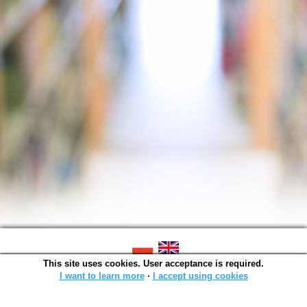
This site uses cookies. User acceptance is required.
SOWA OPAC v. 6.11.10 (2026-07-24)
Generated in 0,0016 s.
I want to learn more
∙
I accept using cookies