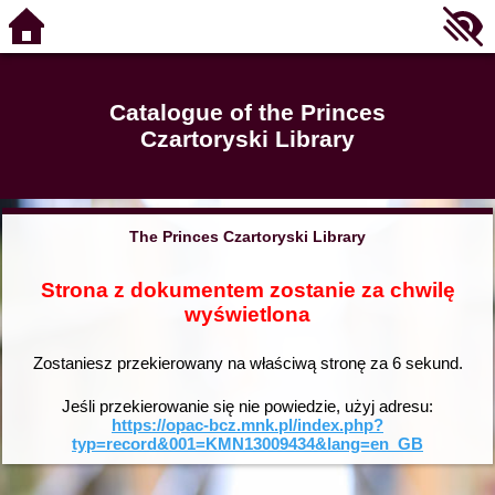
Catalogue of the Princes
Czartoryski Library
The Princes Czartoryski Library
Strona z dokumentem zostanie za chwilę
wyświetlona
Zostaniesz przekierowany na właściwą stronę za
6
sekund.
Jeśli przekierowanie się nie powiedzie, użyj adresu:
https://opac-bcz.mnk.pl/index.php?
typ=record&001=KMN13009434&lang=en_GB