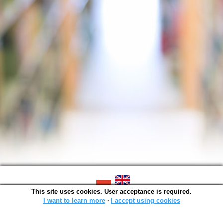
This site uses cookies. User acceptance is required.
SOWA OPAC v. 6.11.10 (2026-07-24)
Generated in 0,0014 s.
I want to learn more
∙
I accept using cookies