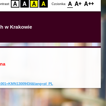
D
BW
YB
BY
F0
F1
F2
ntrast:
Czcionka:
ich w Krakowie
ona
rd&001=KMN13009434&lang=pl_PL