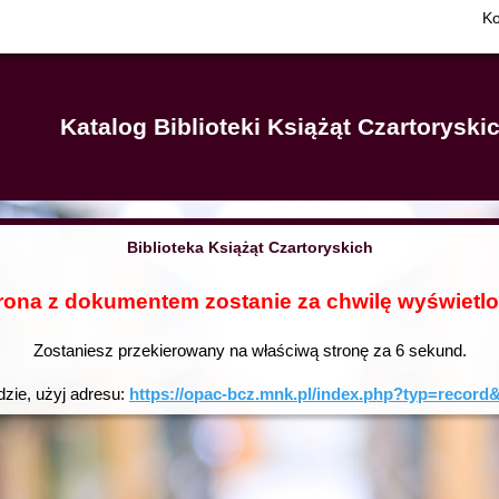
Ko
Katalog Biblioteki Książąt Czartorysk
Biblioteka Książąt Czartoryskich
rona z dokumentem zostanie za chwilę wyświetl
Zostaniesz przekierowany na właściwą stronę za
6
sekund.
dzie, użyj adresu:
https://opac-bcz.mnk.pl/index.php?typ=reco