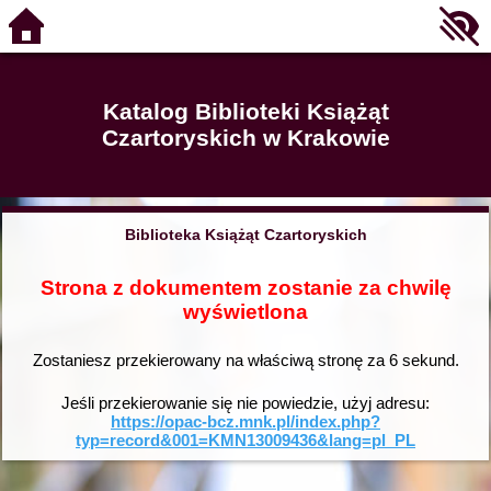
Katalog Biblioteki Książąt
Czartoryskich w Krakowie
Biblioteka Książąt Czartoryskich
Strona z dokumentem zostanie za chwilę
wyświetlona
Zostaniesz przekierowany na właściwą stronę za
6
sekund.
Jeśli przekierowanie się nie powiedzie, użyj adresu:
https://opac-bcz.mnk.pl/index.php?
typ=record&001=KMN13009436&lang=pl_PL