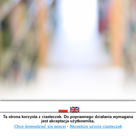
Ta strona korzysta z ciasteczek. Do poprawnego działania wymagana
SOWA OPAC v. 6.11.10 (2026-07-24)
jest akceptacja użytkownika.
Wygenerowano w 0,0014 s.
Chcę dowiedzieć się więcej
∙
Akceptuję użycie ciasteczek