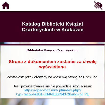
Katalog Biblioteki Książąt
Czartoryskich w Krakowie
Biblioteka Książąt Czartoryskich
Strona z dokumentem zostanie za chwilę
wyświetlona
Zostaniesz przekierowany na właściwą stronę za
6
sekund.
Jeśli przekierowanie się nie powiedzie, użyj adresu:
https://opac-bcz.mnk.pl/index.php?
typ=record&001=KMN13009437&lang=pl_PL