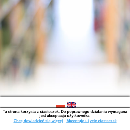
Ta strona korzysta z ciasteczek. Do poprawnego działania wymagana
SOWA OPAC v. 6.11.10 (2026-07-24)
jest akceptacja użytkownika.
Wygenerowano w 0,0016 s.
Chcę dowiedzieć się więcej
∙
Akceptuję użycie ciasteczek