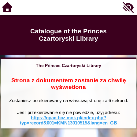
Catalogue of the Princes
Czartoryski Library
The Princes Czartoryski Library
Strona z dokumentem zostanie za chwilę
wyświetlona
Zostaniesz przekierowany na właściwą stronę za
6
sekund.
Jeśli przekierowanie się nie powiedzie, użyj adresu:
https://opac-bcz.mnk.pl/index.php?
typ=record&001=KMN13010515&lang=en_GB