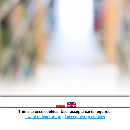
This site uses cookies. User acceptance is required.
SOWA OPAC v. 6.11.10 (2026-07-24)
Generated in 0,0014 s.
I want to learn more
∙
I accept using cookies