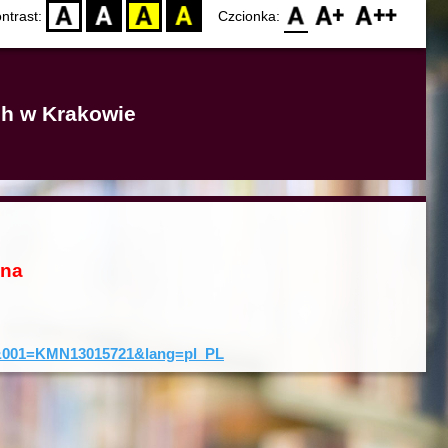
D
BW
YB
BY
F0
F1
F2
ntrast:
Czcionka:
ich w Krakowie
ona
rd&001=KMN13015721&lang=pl_PL