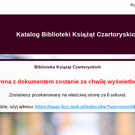
Ko
Katalog Biblioteki Książąt Czartorysk
Biblioteka Książąt Czartoryskich
rona z dokumentem zostanie za chwilę wyświetl
Zostaniesz przekierowany na właściwą stronę za
5
sekund.
dzie, użyj adresu:
https://opac-bcz.mnk.pl/index.php?typ=reco