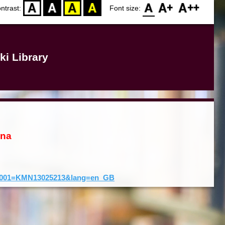
D
BW
YB
BY
F0
F1
F2
ntrast:
Font size:
ki Library
ona
rd&001=KMN13025213&lang=en_GB