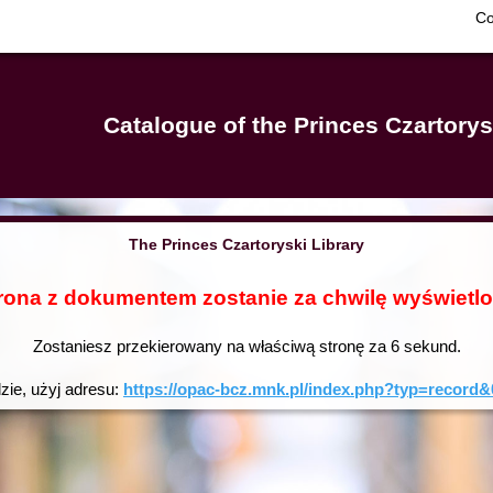
Co
Catalogue of the Princes Czartorys
The Princes Czartoryski Library
rona z dokumentem zostanie za chwilę wyświetl
Zostaniesz przekierowany na właściwą stronę za
6
sekund.
dzie, użyj adresu:
https://opac-bcz.mnk.pl/index.php?typ=reco