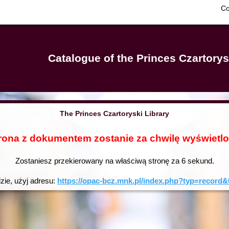
Co
Catalogue of the Princes Czartorys
The Princes Czartoryski Library
rona z dokumentem zostanie za chwilę wyświetl
Zostaniesz przekierowany na właściwą stronę za
6
sekund.
dzie, użyj adresu:
https://opac-bcz.mnk.pl/index.php?typ=reco