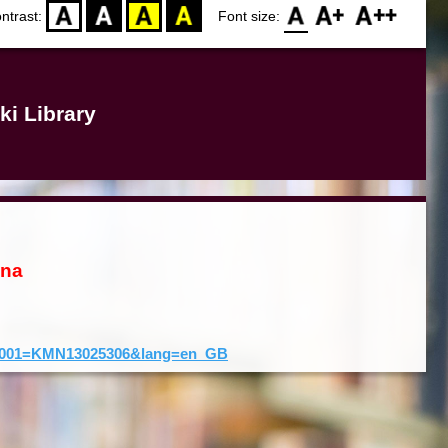
D
BW
YB
BY
F0
F1
F2
ntrast:
Font size:
ki Library
ona
rd&001=KMN13025306&lang=en_GB