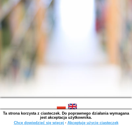
Ta strona korzysta z ciasteczek. Do poprawnego działania wymagana
SOWA OPAC v. 6.11.10 (2026-07-24)
jest akceptacja użytkownika.
Wygenerowano w 0,0015 s.
Chcę dowiedzieć się więcej
∙
Akceptuję użycie ciasteczek