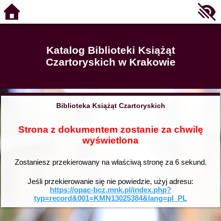
Katalog Biblioteki Książąt
Czartoryskich w Krakowie
Biblioteka Książąt Czartoryskich
Strona z dokumentem zostanie za chwilę
wyświetlona
Zostaniesz przekierowany na właściwą stronę za
6
sekund.
Jeśli przekierowanie się nie powiedzie, użyj adresu:
https://opac-bcz.mnk.pl/index.php?
typ=record&001=KMN13025384&lang=pl_PL