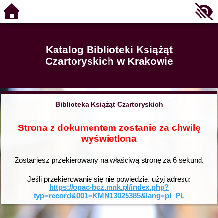
Katalog Biblioteki Książąt
Czartoryskich w Krakowie
Biblioteka Książąt Czartoryskich
Strona z dokumentem zostanie za chwilę
wyświetlona
Zostaniesz przekierowany na właściwą stronę za
6
sekund.
Jeśli przekierowanie się nie powiedzie, użyj adresu:
https://opac-bcz.mnk.pl/index.php?
typ=record&001=KMN13025385&lang=pl_PL