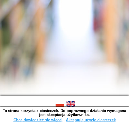
Ta strona korzysta z ciasteczek. Do poprawnego działania wymagana
SOWA OPAC v. 6.11.10 (2026-07-24)
jest akceptacja użytkownika.
Wygenerowano w 0,0015 s.
Chcę dowiedzieć się więcej
∙
Akceptuję użycie ciasteczek