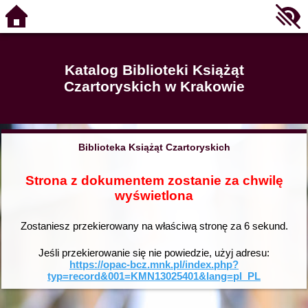
Katalog Biblioteki Książąt
Czartoryskich w Krakowie
Biblioteka Książąt Czartoryskich
Strona z dokumentem zostanie za chwilę
wyświetlona
Zostaniesz przekierowany na właściwą stronę za
6
sekund.
Jeśli przekierowanie się nie powiedzie, użyj adresu:
https://opac-bcz.mnk.pl/index.php?
typ=record&001=KMN13025401&lang=pl_PL