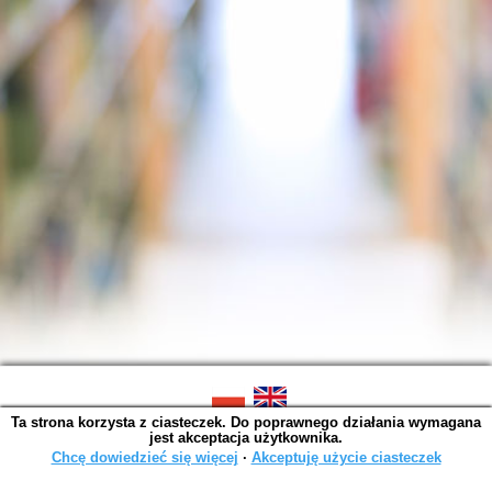
Ta strona korzysta z ciasteczek. Do poprawnego działania wymagana
SOWA OPAC v. 6.11.10 (2026-07-24)
jest akceptacja użytkownika.
Wygenerowano w 0,0015 s.
Chcę dowiedzieć się więcej
∙
Akceptuję użycie ciasteczek