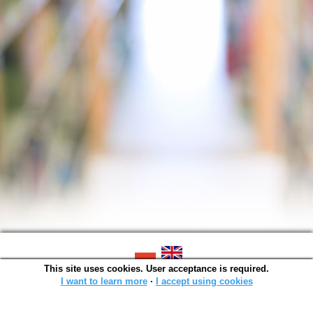
This site uses cookies. User acceptance is required.
SOWA OPAC v. 6.11.10 (2026-07-24)
Generated in 0,0015 s.
I want to learn more
∙
I accept using cookies