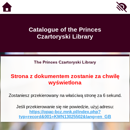
Catalogue of the Princes
Czartoryski Library
The Princes Czartoryski Library
Strona z dokumentem zostanie za chwilę
wyświetlona
Zostaniesz przekierowany na właściwą stronę za
6
sekund.
Jeśli przekierowanie się nie powiedzie, użyj adresu:
https://opac-bcz.mnk.pl/index.php?
typ=record&001=KMN13025502&lang=en_GB