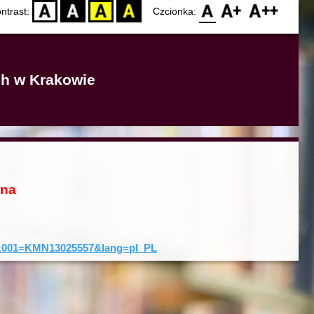
D
BW
YB
BY
F0
F1
F2
ntrast:
Czcionka:
ich w Krakowie
ona
rd&001=KMN13025557&lang=pl_PL