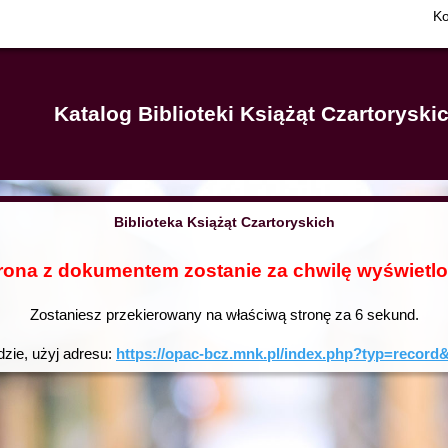
Ko
Katalog Biblioteki Książąt Czartorysk
Biblioteka Książąt Czartoryskich
rona z dokumentem zostanie za chwilę wyświetl
Zostaniesz przekierowany na właściwą stronę za
6
sekund.
dzie, użyj adresu:
https://opac-bcz.mnk.pl/index.php?typ=reco