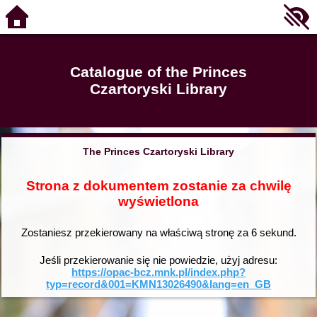
Catalogue of the Princes
Czartoryski Library
The Princes Czartoryski Library
Strona z dokumentem zostanie za chwilę
wyświetlona
Zostaniesz przekierowany na właściwą stronę za
6
sekund.
Jeśli przekierowanie się nie powiedzie, użyj adresu:
https://opac-bcz.mnk.pl/index.php?
typ=record&001=KMN13026490&lang=en_GB