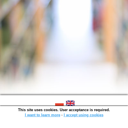
This site uses cookies. User acceptance is required.
SOWA OPAC v. 6.11.10 (2026-07-24)
Generated in 0,0014 s.
I want to learn more
∙
I accept using cookies