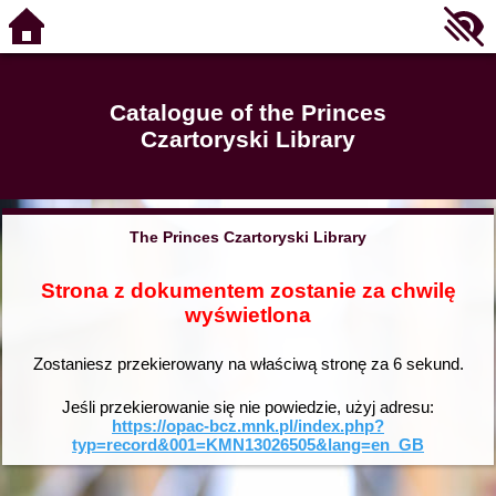
Catalogue of the Princes
Czartoryski Library
The Princes Czartoryski Library
Strona z dokumentem zostanie za chwilę
wyświetlona
Zostaniesz przekierowany na właściwą stronę za
6
sekund.
Jeśli przekierowanie się nie powiedzie, użyj adresu:
https://opac-bcz.mnk.pl/index.php?
typ=record&001=KMN13026505&lang=en_GB