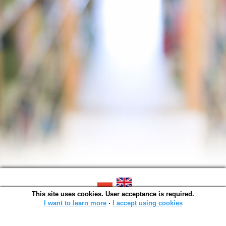
This site uses cookies. User acceptance is required.
SOWA OPAC v. 6.11.10 (2026-07-24)
Generated in 0,0014 s.
I want to learn more
∙
I accept using cookies