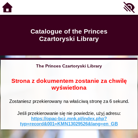
Catalogue of the Princes
Czartoryski Library
The Princes Czartoryski Library
Strona z dokumentem zostanie za chwilę
wyświetlona
Zostaniesz przekierowany na właściwą stronę za
6
sekund.
Jeśli przekierowanie się nie powiedzie, użyj adresu:
https://opac-bcz.mnk.pl/index.php?
typ=record&001=KMN13029526&lang=en_GB