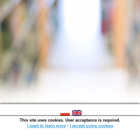
This site uses cookies. User acceptance is required.
SOWA OPAC v. 6.11.10 (2026-07-24)
Generated in 0,0014 s.
I want to learn more
∙
I accept using cookies