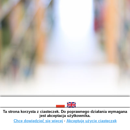
Ta strona korzysta z ciasteczek. Do poprawnego działania wymagana
SOWA OPAC v. 6.11.10 (2026-07-24)
jest akceptacja użytkownika.
Wygenerowano w 0,0014 s.
Chcę dowiedzieć się więcej
∙
Akceptuję użycie ciasteczek