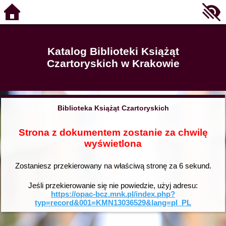
Katalog Biblioteki Książąt
Czartoryskich w Krakowie
Biblioteka Książąt Czartoryskich
Strona z dokumentem zostanie za chwilę
wyświetlona
Zostaniesz przekierowany na właściwą stronę za
6
sekund.
Jeśli przekierowanie się nie powiedzie, użyj adresu:
https://opac-bcz.mnk.pl/index.php?
typ=record&001=KMN13036529&lang=pl_PL