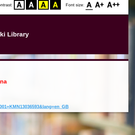
D
BW
YB
BY
F0
F1
F2
ntrast:
Font size:
ki Library
ona
rd&001=KMN13036593&lang=en_GB