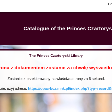
Co
Catalogue of the Princes Czartorys
The Princes Czartoryski Library
rona z dokumentem zostanie za chwilę wyświetl
Zostaniesz przekierowany na właściwą stronę za
6
sekund.
dzie, użyj adresu:
https://opac-bcz.mnk.pl/index.php?typ=reco