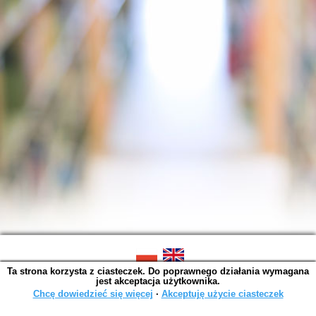
Ta strona korzysta z ciasteczek. Do poprawnego działania wymagana
SOWA OPAC v. 6.11.10 (2026-07-24)
jest akceptacja użytkownika.
Wygenerowano w 0,0015 s.
Chcę dowiedzieć się więcej
∙
Akceptuję użycie ciasteczek