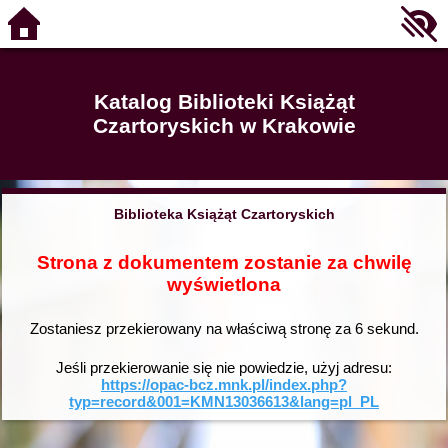
Katalog Biblioteki Książąt
Czartoryskich w Krakowie
Biblioteka Książąt Czartoryskich
Strona z dokumentem zostanie za chwilę
wyświetlona
Zostaniesz przekierowany na właściwą stronę za
6
sekund.
Jeśli przekierowanie się nie powiedzie, użyj adresu:
https://opac-bcz.mnk.pl/index.php?
typ=record&001=KMN13036613&lang=pl_PL