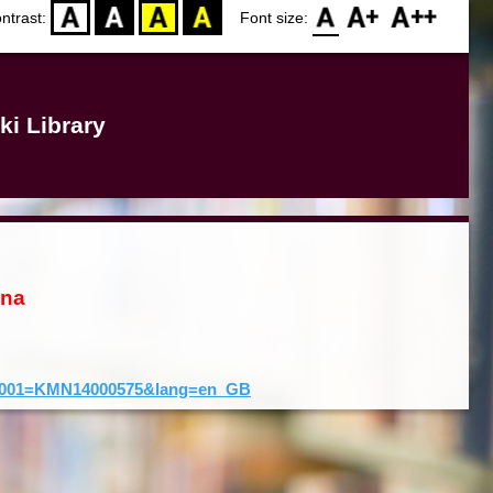
D
BW
YB
BY
F0
F1
F2
ntrast:
Font size:
ki Library
ona
rd&001=KMN14000575&lang=en_GB