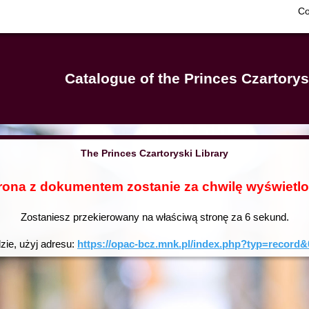
Co
Catalogue of the Princes Czartorys
The Princes Czartoryski Library
rona z dokumentem zostanie za chwilę wyświetl
Zostaniesz przekierowany na właściwą stronę za
6
sekund.
dzie, użyj adresu:
https://opac-bcz.mnk.pl/index.php?typ=reco