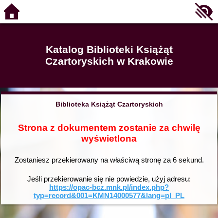
Katalog Biblioteki Książąt
Czartoryskich w Krakowie
Biblioteka Książąt Czartoryskich
Strona z dokumentem zostanie za chwilę
wyświetlona
Zostaniesz przekierowany na właściwą stronę za
6
sekund.
Jeśli przekierowanie się nie powiedzie, użyj adresu:
https://opac-bcz.mnk.pl/index.php?
typ=record&001=KMN14000577&lang=pl_PL