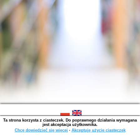
Ta strona korzysta z ciasteczek. Do poprawnego działania wymagana
SOWA OPAC v. 6.11.10 (2026-07-24)
jest akceptacja użytkownika.
Wygenerowano w 0,0015 s.
Chcę dowiedzieć się więcej
∙
Akceptuję użycie ciasteczek