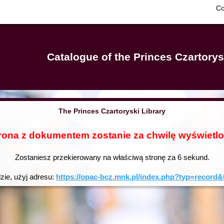
Co
Catalogue of the Princes Czartorys
The Princes Czartoryski Library
rona z dokumentem zostanie za chwilę wyświetl
Zostaniesz przekierowany na właściwą stronę za
6
sekund.
dzie, użyj adresu:
https://opac-bcz.mnk.pl/index.php?typ=reco