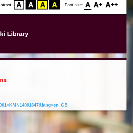
D
BW
YB
BY
F0
F1
F2
ntrast:
Font size:
ki Library
ona
rd&001=KMN14001647&lang=en_GB