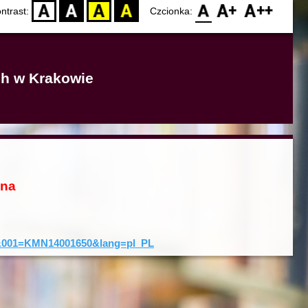
D
BW
YB
BY
F0
F1
F2
ntrast:
Czcionka:
ich w Krakowie
ona
rd&001=KMN14001650&lang=pl_PL