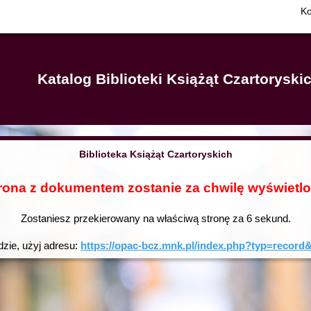
Ko
Katalog Biblioteki Książąt Czartorysk
Biblioteka Książąt Czartoryskich
rona z dokumentem zostanie za chwilę wyświetl
Zostaniesz przekierowany na właściwą stronę za
6
sekund.
dzie, użyj adresu:
https://opac-bcz.mnk.pl/index.php?typ=reco