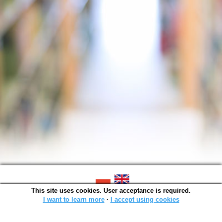
This site uses cookies. User acceptance is required.
SOWA OPAC v. 6.11.10 (2026-07-24)
Generated in 0,0014 s.
I want to learn more
∙
I accept using cookies