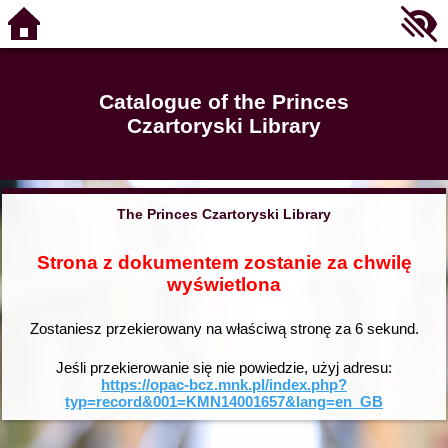
Catalogue of the Princes
Czartoryski Library
The Princes Czartoryski Library
Strona z dokumentem zostanie za chwilę
wyświetlona
Zostaniesz przekierowany na właściwą stronę za
6
sekund.
Jeśli przekierowanie się nie powiedzie, użyj adresu:
https://opac-bcz.mnk.pl/index.php?
typ=record&001=KMN14001657&lang=en_GB