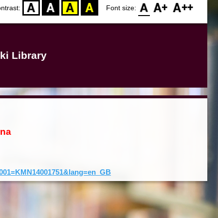
D
BW
YB
BY
F0
F1
F2
ntrast:
Font size:
ki Library
ona
rd&001=KMN14001751&lang=en_GB