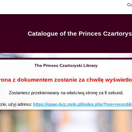
Co
Catalogue of the Princes Czartorys
The Princes Czartoryski Library
rona z dokumentem zostanie za chwilę wyświetl
Zostaniesz przekierowany na właściwą stronę za
6
sekund.
dzie, użyj adresu:
https://opac-bcz.mnk.pl/index.php?typ=reco