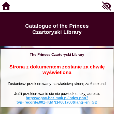
Catalogue of the Princes
Czartoryski Library
The Princes Czartoryski Library
Strona z dokumentem zostanie za chwilę
wyświetlona
Zostaniesz przekierowany na właściwą stronę za
6
sekund.
Jeśli przekierowanie się nie powiedzie, użyj adresu:
https://opac-bcz.mnk.pl/index.php?
typ=record&001=KMN14001788&lang=en_GB