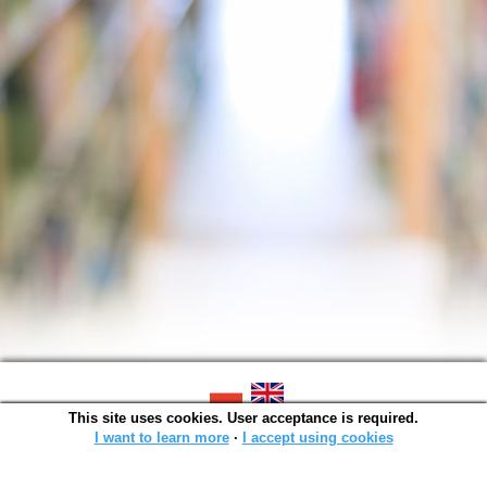
This site uses cookies. User acceptance is required.
SOWA OPAC v. 6.11.10 (2026-07-24)
Generated in 0,0014 s.
I want to learn more
∙
I accept using cookies