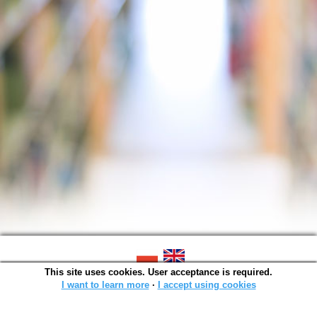
This site uses cookies. User acceptance is required.
SOWA OPAC v. 6.11.10 (2026-07-24)
Generated in 0,0014 s.
I want to learn more
∙
I accept using cookies