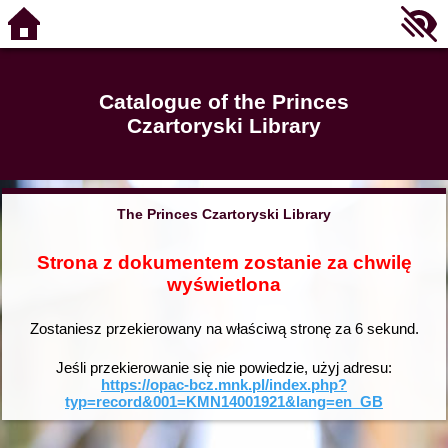
Catalogue of the Princes
Czartoryski Library
The Princes Czartoryski Library
Strona z dokumentem zostanie za chwilę
wyświetlona
Zostaniesz przekierowany na właściwą stronę za
6
sekund.
Jeśli przekierowanie się nie powiedzie, użyj adresu:
https://opac-bcz.mnk.pl/index.php?
typ=record&001=KMN14001921&lang=en_GB