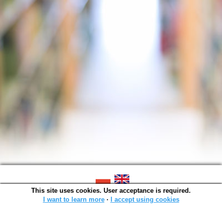
This site uses cookies. User acceptance is required.
SOWA OPAC v. 6.11.10 (2026-07-24)
Generated in 0,0015 s.
I want to learn more
∙
I accept using cookies