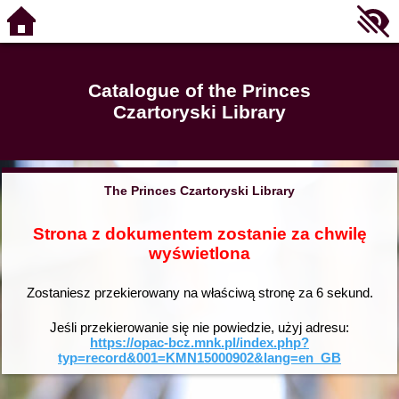
Catalogue of the Princes
Czartoryski Library
The Princes Czartoryski Library
Strona z dokumentem zostanie za chwilę
wyświetlona
Zostaniesz przekierowany na właściwą stronę za
6
sekund.
Jeśli przekierowanie się nie powiedzie, użyj adresu:
https://opac-bcz.mnk.pl/index.php?
typ=record&001=KMN15000902&lang=en_GB